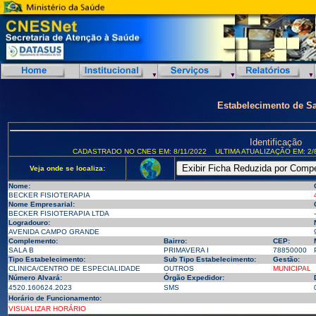
Estabelecimento de S
Identificação
CADASTRADO NO CNES EM: 8/11/2022
ULTIMA ATUALIZAÇÃO EM: 2/
Veja onde se localiza:
Nome:
BECKER FISIOTERAPIA
Nome Empresarial:
BECKER FISIOTERAPIA LTDA
-
Logradouro:
AVENIDA CAMPO GRANDE
Complemento:
Bairro:
CEP:
SALA B
PRIMAVERA I
78850000
Tipo Estabelecimento:
Sub Tipo Estabelecimento:
Gestão:
CLINICA/CENTRO DE ESPECIALIDADE
OUTROS
MUNICIPAL
Número Alvará:
Órgão Expedidor:
4520.160624.2023
SMS
Horário de Funcionamento:
VISUALIZAR HORÁRIO