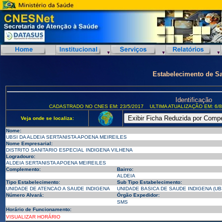
Estabelecimento de S
Identificação
CADASTRADO NO CNES EM: 23/5/2017
ULTIMA ATUALIZAÇÃO EM: 6/8
Veja onde se localiza:
Nome:
UBSI DA ALDEIA SERTANISTA APOENA MEIREILES
Nome Empresarial:
DISTRITO SANITARIO ESPECIAL INDIGENA VILHENA
Logradouro:
ALDEIA SERTANISTA APOENA MEIREILES
Complemento:
Bairro:
ALDEIA
Tipo Estabelecimento:
Sub Tipo Estabelecimento:
UNIDADE DE ATENCAO A SAUDE INDIGENA
UNIDADE BASICA DE SAUDE INDIGENA (UB
Número Alvará:
Órgão Expedidor:
SMS
Horário de Funcionamento:
VISUALIZAR HORÁRIO