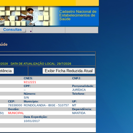
aúde
/2026 DATA DE ATUALIZAÇÃO LOCAL: 29/7/2026
CNES:
CNPJ:
9212221
CPF:
Personalidade:
--
JURÍDICA
Número:
Telefone:
S/N
CEP:
Município:
UF:
78338000
RONDOLANDIA - IBGE - 510757
MT
Gestão:
Dependência:
SI)
MUNICIPAL
MANTIDA
Data Expedição:
10/01/2017