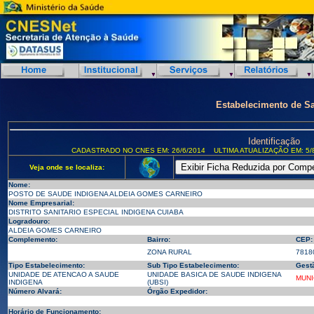
Estabelecimento de S
Identificação
CADASTRADO NO CNES EM: 26/6/2014
ULTIMA ATUALIZAÇÃO EM: 5/
Veja onde se localiza:
Nome:
POSTO DE SAUDE INDIGENA ALDEIA GOMES CARNEIRO
Nome Empresarial:
DISTRITO SANITARIO ESPECIAL INDIGENA CUIABA
Logradouro:
ALDEIA GOMES CARNEIRO
Complemento:
Bairro:
CEP:
ZONA RURAL
7818
Tipo Estabelecimento:
Sub Tipo Estabelecimento:
Gest
UNIDADE DE ATENCAO A SAUDE
UNIDADE BASICA DE SAUDE INDIGENA
MUNI
INDIGENA
(UBSI)
Número Alvará:
Órgão Expedidor:
Horário de Funcionamento: