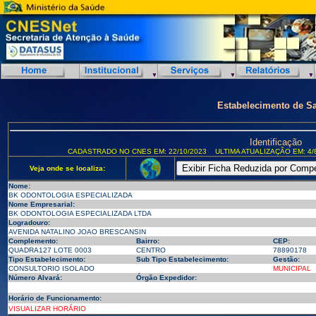
Estabelecimento de S
Identificação
CADASTRADO NO CNES EM: 22/10/2023
ULTIMA ATUALIZAÇÃO EM: 4/
Veja onde se localiza:
Nome:
BK ODONTOLOGIA ESPECIALIZADA
Nome Empresarial:
BK ODONTOLOGIA ESPECIALIZADA LTDA
Logradouro:
AVENIDA NATALINO JOAO BRESCANSIN
Complemento:
Bairro:
CEP:
QUADRA127 LOTE 0003
CENTRO
78890178
Tipo Estabelecimento:
Sub Tipo Estabelecimento:
Gestão:
CONSULTORIO ISOLADO
MUNICIPAL
Número Alvará:
Órgão Expedidor:
Horário de Funcionamento:
VISUALIZAR HORÁRIO