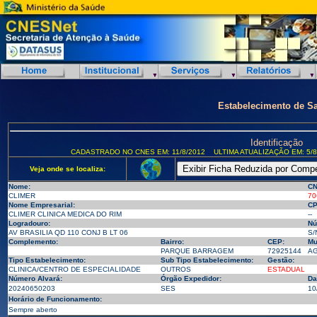
Estabelecimento de S
Identificação
CADASTRADO NO CNES EM: 11/8/2012
ULTIMA ATUALIZAÇÃO EM: 5/8
Veja onde se localiza:
Nome:
CN
CLIMER
70
Nome Empresarial:
CP
CLIMER CLINICA MEDICA DO RIM
--
Logradouro:
Nú
AV BRASILIA QD 110 CONJ B LT 06
S/
Complemento:
Bairro:
CEP:
Mu
PARQUE BARRAGEM
72925144
AG
Tipo Estabelecimento:
Sub Tipo Estabelecimento:
Gestão:
CLINICA/CENTRO DE ESPECIALIDADE
OUTROS
ESTADUAL
Número Alvará:
Órgão Expedidor:
Da
20240650203
SES
10
Horário de Funcionamento:
Sempre aberto