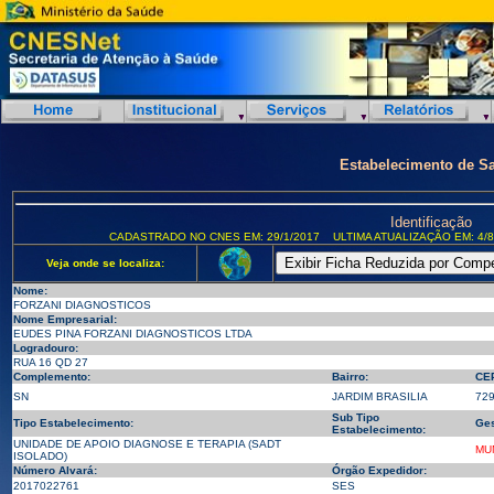
Estabelecimento de S
Identificação
CADASTRADO NO CNES EM: 29/1/2017
ULTIMA ATUALIZAÇÃO EM: 4/8
Veja onde se localiza:
Nome:
FORZANI DIAGNOSTICOS
Nome Empresarial:
EUDES PINA FORZANI DIAGNOSTICOS LTDA
Logradouro:
RUA 16 QD 27
Complemento:
Bairro:
CE
SN
JARDIM BRASILIA
72
Sub Tipo
Tipo Estabelecimento:
Ges
Estabelecimento:
UNIDADE DE APOIO DIAGNOSE E TERAPIA (SADT
MU
ISOLADO)
Número Alvará:
Órgão Expedidor:
2017022761
SES