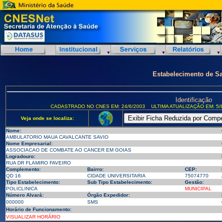
Estabelecimento de S
Identificação
CADASTRADO NO CNES EM: 24/6/2003
ULTIMA ATUALIZAÇÃO EM: 5/
Veja onde se localiza:
Nome:
AMBULATORIO MAUA CAVALCANTE SAVIO
Nome Empresarial:
ASSOCIACAO DE COMBATE AO CANCER EM GOIAS
Logradouro:
RUA DR FLAMIRO FAVEIRO
Complemento:
Bairro:
CEP:
QD 16
CIDADE UNIVERSITARIA
75074770
Tipo Estabelecimento:
Sub Tipo Estabelecimento:
Gestão:
POLICLINICA
MUNICIPAL
Número Alvará:
Órgão Expedidor:
000000
SMS
Horário de Funcionamento:
VISUALIZAR HORÁRIO