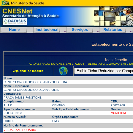
Estabelecimento de S
Identificação
CADASTRADO NO CNES EM: 9/7/2005
ULTIMA ATUALIZAÇÃO EM: 23/6
Veja onde se localiza:
Nome:
CENTRO ONCOLOGICO DE ANAPOLIS LTDA
Nome Empresarial:
CENTRO ONCOLOGICO DE ANAPOLIS
Logradouro:
PRACA JAMES FANSTONE
Complemento:
Bairro:
CEP:
ALA G
CENTRO
75020260
Tipo Estabelecimento:
Sub Tipo Estabelecimento:
Gestão:
POLICLINICA
MUNICIPAL
Número Alvará:
Órgão Expedidor:
000000
SMS
Horário de Funcionamento:
VISUALIZAR HORÁRIO