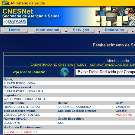
Estabelecimento de S
Identificação
CADASTRADO NO CNES EM: 6/7/2023
ULTIMA ATUALIZAÇÃO EM: 6/8
Veja onde se localiza:
Nome:
BUIATTI PSICOLOGIA
Nome Empresarial:
BUIATTI PSICOLOGIA LTDA
Logradouro:
WALDOMIRO CORREIA NETO
Complemento:
Bairro:
CEP:
QUADRA03 LOTE 13 SAL
JARDIM ALEXANDRINA
75060470
Tipo Estabelecimento:
Sub Tipo Estabelecimento:
Gestão:
CONSULTORIO ISOLADO
MUNICIPAL
Número Alvará:
Órgão Expedidor:
202300675
SMS
Horário de Funcionamento:
VISUALIZAR HORÁRIO