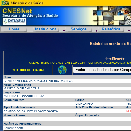
Estabelecimento de S
Identificação
CADASTRADO NO CNES EM: 10/9/2024
ULTIMA ATUALIZAÇÃO EM: 6/8
Veja onde se localiza:
Nome:
CENTRO MEDICO JAIARA JOSE VIEIRA DA SILVA
Nome Empresarial:
MUNICIPIO DE ANAPOLIS
Logradouro:
AVENIDA FERNANDO COSTA
Complemento:
Bairro:
CE
VILA JAIARA
75
Tipo Estabelecimento:
Sub Tipo Estabelecimento:
Ges
CENTRO DE SAUDE/UNIDADE BASICA
MU
Número Alvará:
Órgão Expedidor:
Horário de Funcionamento:
Sempre aberto