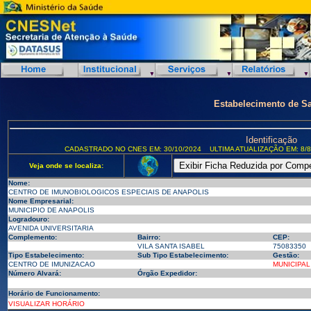
Estabelecimento de S
Identificação
CADASTRADO NO CNES EM: 30/10/2024
ULTIMA ATUALIZAÇÃO EM: 8/8
Veja onde se localiza:
Nome:
CENTRO DE IMUNOBIOLOGICOS ESPECIAIS DE ANAPOLIS
Nome Empresarial:
MUNICIPIO DE ANAPOLIS
Logradouro:
AVENIDA UNIVERSITARIA
Complemento:
Bairro:
CEP:
VILA SANTA ISABEL
75083350
Tipo Estabelecimento:
Sub Tipo Estabelecimento:
Gestão:
CENTRO DE IMUNIZACAO
MUNICIPAL
Número Alvará:
Órgão Expedidor:
Horário de Funcionamento:
VISUALIZAR HORÁRIO