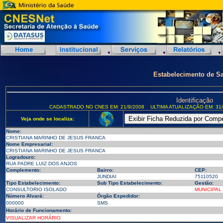
Estabelecimento de S
Identificação
CADASTRADO NO CNES EM: 21/9/2008
ULTIMA ATUALIZAÇÃO EM: 31/
Veja onde se localiza:
Nome:
CRISTIANA MARINHO DE JESUS FRANCA
Nome Empresarial:
CRISTIANA MARINHO DE JESUS FRANCA
Logradouro:
RUA PADRE LUIZ DOS ANJOS
Complemento:
Bairro:
CEP:
JUNDIAI
75110520
Tipo Estabelecimento:
Sub Tipo Estabelecimento:
Gestão:
CONSULTORIO ISOLADO
MUNICIPAL
Número Alvará:
Órgão Expedidor:
000000
SMS
Horário de Funcionamento:
VISUALIZAR HORÁRIO