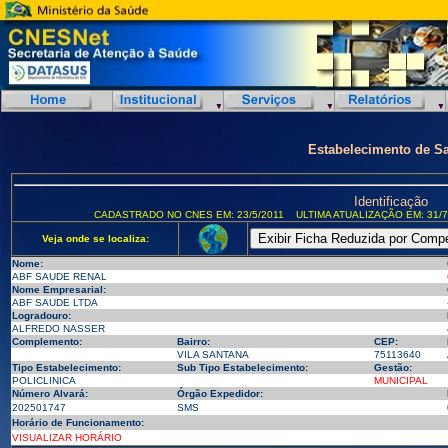
Estabelecimento de S
Identificação
CADASTRADO NO CNES EM: 23/5/2011
ULTIMA ATUALIZAÇÃO EM: 31/7
Veja onde se localiza:
Nome:
ABF SAUDE RENAL
Nome Empresarial:
ABF SAUDE LTDA
Logradouro:
ALFREDO NASSER
Complemento:
Bairro:
CEP:
VILA SANTANA
75113640
Tipo Estabelecimento:
Sub Tipo Estabelecimento:
Gestão:
POLICLINICA
MUNICIPAL
Número Alvará:
Órgão Expedidor:
202501747
SMS
Horário de Funcionamento:
VISUALIZAR HORÁRIO