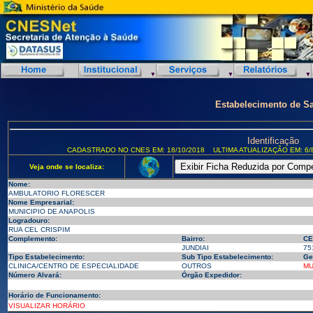
Estabelecimento de S
Identificação
CADASTRADO NO CNES EM: 18/10/2018
ULTIMA ATUALIZAÇÃO EM: 6/
Veja onde se localiza:
Nome:
AMBULATORIO FLORESCER
Nome Empresarial:
MUNICIPIO DE ANAPOLIS
Logradouro:
RUA CEL CRISPIM
Complemento:
Bairro:
CE
JUNDIAI
75
Tipo Estabelecimento:
Sub Tipo Estabelecimento:
Ge
CLINICA/CENTRO DE ESPECIALIDADE
OUTROS
MU
Número Alvará:
Órgão Expedidor:
Horário de Funcionamento:
VISUALIZAR HORÁRIO