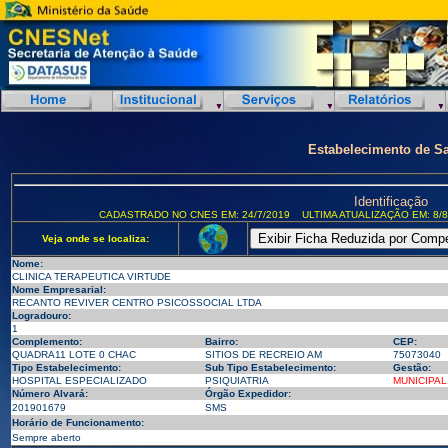
Estabelecimento de S
Identificação
CADASTRADO NO CNES EM: 24/7/2019
ULTIMA ATUALIZAÇÃO EM: 8/8
Veja onde se localiza:
Nome:
CLINICA TERAPEUTICA VIRTUDE
Nome Empresarial:
RECANTO REVIVER CENTRO PSICOSSOCIAL LTDA
Logradouro:
1
Complemento:
Bairro:
CEP:
QUADRA11 LOTE 0 CHAC
SITIOS DE RECREIO AM
75073040
Tipo Estabelecimento:
Sub Tipo Estabelecimento:
Gestão:
HOSPITAL ESPECIALIZADO
PSIQUIATRIA
MUNICIPAL
Número Alvará:
Órgão Expedidor:
201901679
SMS
Horário de Funcionamento:
Sempre aberto