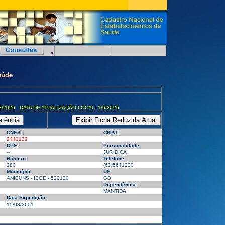
aúde
8/2026 DATA DE ATUALIZAÇÃO LOCAL: 1/6/2026
CNES:
CNPJ:
2443139
CPF:
Personalidade:
--
JURÍDICA
Número:
Telefone:
280
(62)5641220
Município:
UF:
ANICUNS - IBGE - 520130
GO
Dependência:
MANTIDA
Data Expedição:
15/03/2001