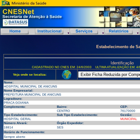
Estabelecimento de S
Identificação
CADASTRADO NO CNES EM: 24/6/2003
ULTIMA ATUALIZAÇÃO EM: 4/
Veja onde se localiza:
Nome:
HOSPITAL MUNICIPAL DE ANICUNS
Nome Empresarial:
PREFEITURA MUNICIPAL DE ANICUNS
Logradouro:
PRACA GOIANIA
Complemento:
Bairro:
CEP:
CENTRO
76170000
Tipo Estabelecimento:
Sub Tipo Estabelecimento:
Gestão:
HOSPITAL GERAL
MUNICIPAL
Número Alvará:
Órgão Expedidor:
18814
SES
Horário de Funcionamento:
Sempre aberto