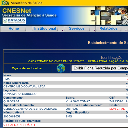
Estabelecimento de S
Identificação
CADASTRADO NO CNES EM: 31/12/2020
ULTIMA ATUALIZAÇÃO EM: 2/
Veja onde se localiza:
Nome:
C
CMA
0
Nome Empresarial:
C
CENTRO MEDICO ATUAL LTDA
--
Logradouro:
N
DONA MARIA CARDOSO
S
Complemento:
Bairro:
CEP:
M
QUADRA84
VILA SAO TOMAZ
74915520
A
Tipo Estabelecimento:
Sub Tipo Estabelecimento:
Gestão:
CLINICA/CENTRO DE ESPECIALIDADE
OUTROS
MUNICIPAL
Número Alvará:
Órgão Expedidor:
D
2020063658
SMS
1
Horário de Funcionamento:
VISUALIZAR HORÁRIO