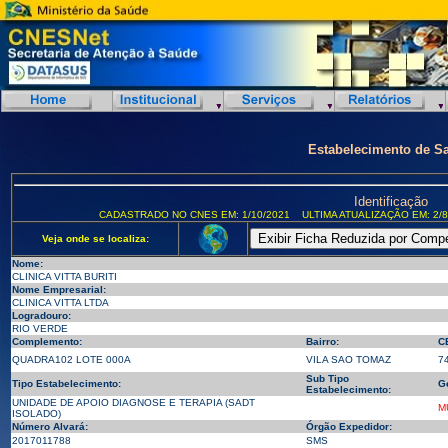
Estabelecimento de S
Identificação
CADASTRADO NO CNES EM: 1/10/2021
ULTIMA ATUALIZAÇÃO EM: 2/8
Veja onde se localiza:
Nome:
CLINICA VITTA BURITI
Nome Empresarial:
CLINICA VITTA LTDA
Logradouro:
RIO VERDE
Complemento:
Bairro:
C
QUADRA102 LOTE 000A
VILA SAO TOMAZ
7
Sub Tipo
Tipo Estabelecimento:
G
Estabelecimento:
UNIDADE DE APOIO DIAGNOSE E TERAPIA (SADT
M
ISOLADO)
Número Alvará:
Órgão Expedidor:
2017011788
SMS