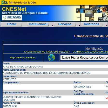
Estabelecimento de S
Identificação
CADASTRADO NO CNES EM: 4/11/2007
ULTIMA ATUALIZAÇÃO EM: 2/8
Veja onde se localiza:
Nome:
APAE DE APARECIDA DE GOIANIA
Nome Empresarial:
ASSOCIACAO DE PAIS E AMIGOS DOS EXCEPCIONAIS DE APARECIDA DE
Logradouro:
XERENTES
Complemento:
Bairro:
C
JD MARIA INES
7
Sub Tipo
Tipo Estabelecimento:
G
Estabelecimento:
UNIDADE DE APOIO DIAGNOSE E TERAPIA (SADT
M
ISOLADO)
Número Alvará:
Órgão Expedidor:
2025001454
SMS