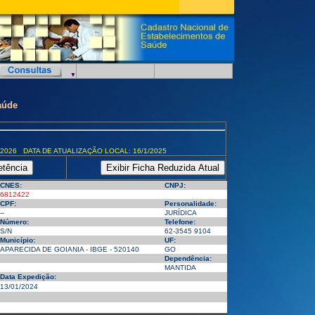
aúde
/2026 DATA DE ATUALIZAÇÃO LOCAL: 16/1/2025
CNES:
CNPJ:
6812422
CPF:
Personalidade:
--
JURÍDICA
Número:
Telefone:
S/N
62-3545 9104
Município:
UF:
APARECIDA DE GOIANIA - IBGE - 520140
GO
Dependência:
MANTIDA
Data Expedição:
13/01/2024