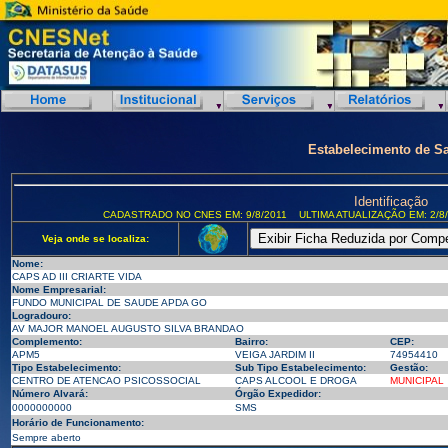
Estabelecimento de S
Identificação
CADASTRADO NO CNES EM: 9/8/2011
ULTIMA ATUALIZAÇÃO EM: 2/8
Veja onde se localiza:
Nome:
CAPS AD III CRIARTE VIDA
Nome Empresarial:
FUNDO MUNICIPAL DE SAUDE APDA GO
Logradouro:
AV MAJOR MANOEL AUGUSTO SILVA BRANDAO
Complemento:
Bairro:
CEP:
APM5
VEIGA JARDIM II
74954410
Tipo Estabelecimento:
Sub Tipo Estabelecimento:
Gestão:
CENTRO DE ATENCAO PSICOSSOCIAL
CAPS ALCOOL E DROGA
MUNICIPAL
Número Alvará:
Órgão Expedidor:
0000000000
SMS
Horário de Funcionamento:
Sempre aberto