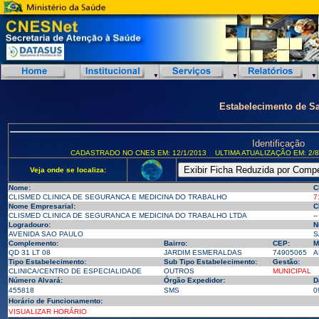
Estabelecimento de S
Identificação
CADASTRADO NO CNES EM: 12/1/2013
ULTIMA ATUALIZAÇÃO EM: 2/8
Veja onde se localiza:
Nome:
C
CLISMED CLINICA DE SEGURANCA E MEDICINA DO TRABALHO
7
Nome Empresarial:
C
CLISMED CLINICA DE SEGURANCA E MEDICINA DO TRABALHO LTDA
--
Logradouro:
N
AVENIDA SAO PAULO
S
Complemento:
Bairro:
CEP:
M
QD 31 LT 08
JARDIM ESMERALDAS
74905065
A
Tipo Estabelecimento:
Sub Tipo Estabelecimento:
Gestão:
CLINICA/CENTRO DE ESPECIALIDADE
OUTROS
MUNICIPAL
Número Alvará:
Órgão Expedidor:
D
455818
SMS
0
Horário de Funcionamento:
VISUALIZAR HORÁRIO