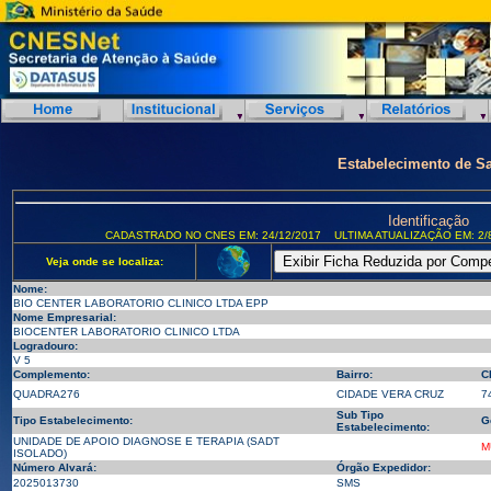
Estabelecimento de S
Identificação
CADASTRADO NO CNES EM: 24/12/2017
ULTIMA ATUALIZAÇÃO EM: 2/
Veja onde se localiza:
Nome:
BIO CENTER LABORATORIO CLINICO LTDA EPP
Nome Empresarial:
BIOCENTER LABORATORIO CLINICO LTDA
Logradouro:
V 5
Complemento:
Bairro:
C
QUADRA276
CIDADE VERA CRUZ
7
Sub Tipo
Tipo Estabelecimento:
G
Estabelecimento:
UNIDADE DE APOIO DIAGNOSE E TERAPIA (SADT
M
ISOLADO)
Número Alvará:
Órgão Expedidor:
2025013730
SMS