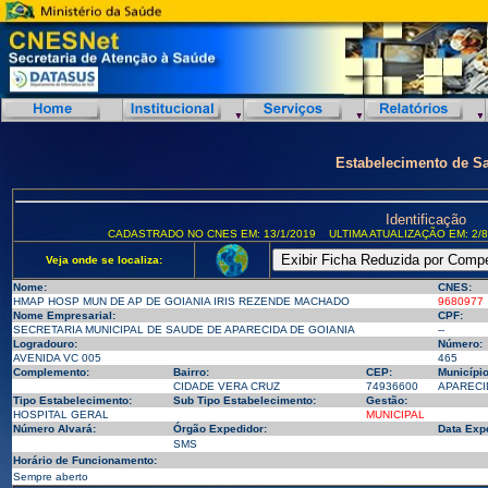
Estabelecimento de S
Identificação
CADASTRADO NO CNES EM: 13/1/2019
ULTIMA ATUALIZAÇÃO EM: 2/8
Veja onde se localiza:
Nome:
CNES:
HMAP HOSP MUN DE AP DE GOIANIA IRIS REZENDE MACHADO
9680977
Nome Empresarial:
CPF:
SECRETARIA MUNICIPAL DE SAUDE DE APARECIDA DE GOIANIA
--
Logradouro:
Número:
AVENIDA VC 005
465
Complemento:
Bairro:
CEP:
Município
CIDADE VERA CRUZ
74936600
APARECID
Tipo Estabelecimento:
Sub Tipo Estabelecimento:
Gestão:
HOSPITAL GERAL
MUNICIPAL
Número Alvará:
Órgão Expedidor:
Data Exp
SMS
Horário de Funcionamento:
Sempre aberto