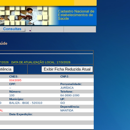
aúde
7/2026 DATA DE ATUALIZAÇÃO LOCAL: 17/3/2026
CNES:
CNPJ:
0043095
CPF:
Personalidade:
--
JURÍDICA
Número:
Telefone:
100
64-3690-1090
Município:
UF:
0
BALIZA - IBGE - 520310
GO
Dependência:
AL
MANTIDA
Data Expedição: