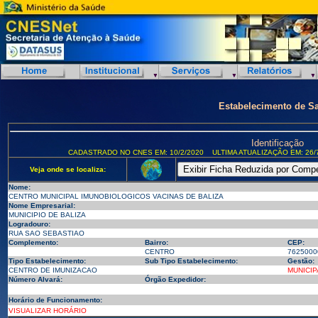
Estabelecimento de S
Identificação
CADASTRADO NO CNES EM: 10/2/2020
ULTIMA ATUALIZAÇÃO EM: 26/
Veja onde se localiza:
Nome:
CENTRO MUNICIPAL IMUNOBIOLOGICOS VACINAS DE BALIZA
Nome Empresarial:
MUNICIPIO DE BALIZA
Logradouro:
RUA SAO SEBASTIAO
Complemento:
Bairro:
CEP:
CENTRO
7625000
Tipo Estabelecimento:
Sub Tipo Estabelecimento:
Gestão:
CENTRO DE IMUNIZACAO
MUNICIP
Número Alvará:
Órgão Expedidor:
Horário de Funcionamento:
VISUALIZAR HORÁRIO