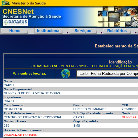
Estabelecimento de S
Identificação
CADASTRADO NO CNES EM: 6/7/2012
ULTIMA ATUALIZAÇÃO EM: 9/7
Veja onde se localiza:
Nome:
CAPS I
Nome Empresarial:
MUNICIPIO DE BELA VISTA DE GOIAS
Logradouro:
RUA 01
Complemento:
Bairro:
CEP:
QD 04 LT 19
ULISSES GUIMARAES
75240000
Tipo Estabelecimento:
Sub Tipo Estabelecimento:
Gestão:
CENTRO DE ATENCAO PSICOSSOCIAL
CAPS I
MUNICIPA
Número Alvará:
Órgão Expedidor:
025
SMS
Horário de Funcionamento:
VISUALIZAR HORÁRIO