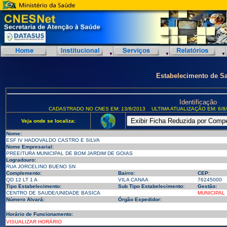
Estabelecimento de S
Identificação
CADASTRADO NO CNES EM: 13/8/2013
ULTIMA ATUALIZAÇÃO EM: 6/8
Veja onde se localiza:
Nome:
ESF IV HADOVALDO CASTRO E SILVA
Nome Empresarial:
PREEITURA MUNICIPAL DE BOM JARDIM DE GOIAS
Logradouro:
RUA JORCELINO BUENO SN
Complemento:
Bairro:
CEP:
QD 12 LT 1 A
VILA CANAA
76245000
Tipo Estabelecimento:
Sub Tipo Estabelecimento:
Gestão:
CENTRO DE SAUDE/UNIDADE BASICA
MUNICIPAL
Número Alvará:
Órgão Expedidor:
Horário de Funcionamento:
VISUALIZAR HORÁRIO