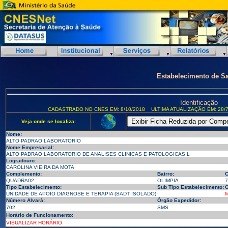
Estabelecimento de S
Identificação
CADASTRADO NO CNES EM: 8/10/2018
ULTIMA ATUALIZAÇÃO EM: 28/7
Veja onde se localiza:
Nome:
ALTO PADRAO LABORATORIO
Nome Empresarial:
ALTO PADRAO LABORATORIO DE ANALISES CLINICAS E PATOLOGICAS L
Logradouro:
CAROLINA VIEIRA DA MOTA
Complemento:
Bairro:
C
QUADRA02
OLIMPIA
7
Tipo Estabelecimento:
Sub Tipo Estabelecimento:
G
UNIDADE DE APOIO DIAGNOSE E TERAPIA (SADT ISOLADO)
M
Número Alvará:
Órgão Expedidor:
702
SMS
Horário de Funcionamento:
VISUALIZAR HORÁRIO