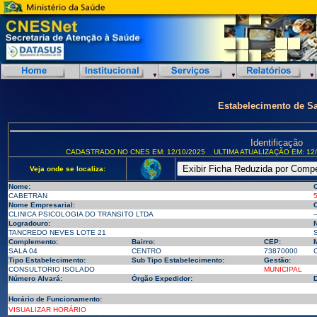
Estabelecimento de S
Identificação
CADASTRADO NO CNES EM: 12/10/2025
ULTIMA ATUALIZAÇÃO EM: 12/
Veja onde se localiza:
Nome:
CABETRAN
Nome Empresarial:
CLINICA PSICOLOGIA DO TRANSITO LTDA
-
Logradouro:
TANCREDO NEVES LOTE 21
Complemento:
Bairro:
CEP:
M
SALA 04
CENTRO
73870000
Tipo Estabelecimento:
Sub Tipo Estabelecimento:
Gestão:
CONSULTORIO ISOLADO
MUNICIPAL
Número Alvará:
Órgão Expedidor:
D
Horário de Funcionamento:
VISUALIZAR HORÁRIO