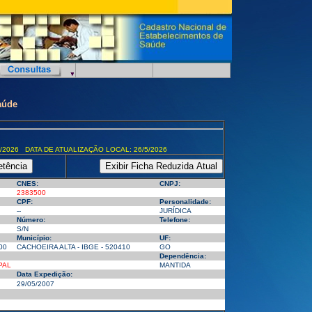
aúde
/2026 DATA DE ATUALIZAÇÃO LOCAL: 26/5/2026
CNES:
CNPJ:
2383500
CPF:
Personalidade:
--
JURÍDICA
Número:
Telefone:
S/N
Município:
UF:
00
CACHOEIRA ALTA - IBGE - 520410
GO
Dependência:
PAL
MANTIDA
Data Expedição:
29/05/2007