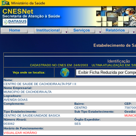
Estabelecimento de S
Identificação
CADASTRADO NO CNES EM: 24/6/2003
ULTIMA ATUALIZAÇÃO EM: 5/8
Veja onde se localiza:
Nome:
CENTRO DE SAUDE DE CACHOEIRA ALTA PSF I II
Nome Empresarial:
MUNICIPIO DE CACHOEIRA ALTA
Logradouro:
AVENIDA GOIAS
Complemento:
Bairro:
CEP:
CENTRO
758700
Tipo Estabelecimento:
Sub Tipo Estabelecimento:
Gestão:
CENTRO DE SAUDE/UNIDADE BASICA
MUNICI
Número Alvará:
Órgão Expedidor:
003062
SES
Horário de Funcionamento:
VISUALIZAR HORÁRIO