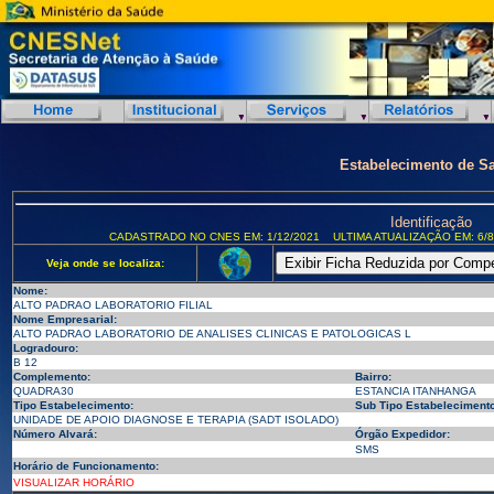
Estabelecimento de S
Identificação
CADASTRADO NO CNES EM: 1/12/2021
ULTIMA ATUALIZAÇÃO EM: 6/8
Veja onde se localiza:
Nome:
ALTO PADRAO LABORATORIO FILIAL
Nome Empresarial:
ALTO PADRAO LABORATORIO DE ANALISES CLINICAS E PATOLOGICAS L
Logradouro:
B 12
Complemento:
Bairro:
QUADRA30
ESTANCIA ITANHANGA
Tipo Estabelecimento:
Sub Tipo Estabelecimento
UNIDADE DE APOIO DIAGNOSE E TERAPIA (SADT ISOLADO)
Número Alvará:
Órgão Expedidor:
SMS
Horário de Funcionamento:
VISUALIZAR HORÁRIO