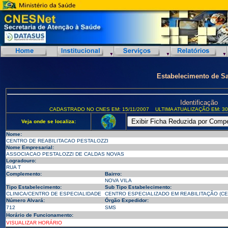
Estabelecimento de S
Identificação
CADASTRADO NO CNES EM: 15/11/2007
ULTIMA ATUALIZAÇÃO EM: 30
Veja onde se localiza:
Nome:
CENTRO DE REABILITACAO PESTALOZZI
Nome Empresarial:
ASSOCIACAO PESTALOZZI DE CALDAS NOVAS
Logradouro:
RUA T
Complemento:
Bairro:
NOVA VILA
Tipo Estabelecimento:
Sub Tipo Estabelecimento:
CLINICA/CENTRO DE ESPECIALIDADE
CENTRO ESPECIALIZADO EM REABILITAÇÃO (CE
Número Alvará:
Órgão Expedidor:
712
SMS
Horário de Funcionamento:
VISUALIZAR HORÁRIO