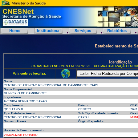
Estabelecimento de S
Identificação
CADASTRADO NO CNES EM: 25/7/2025
ULTIMA ATUALIZAÇÃO EM: 3/
Veja onde se localiza:
Nome:
CENTRO DE ATENCAO PSICOSSOCIAL DE CAMPINORTE CAPS
Nome Empresarial:
MUNICIPIO DE CAMPINORTE
Logradouro:
AVENIDA BERNARDO SAYAO
Complemento:
Bairro:
CEP:
QD 1 LT 65 B
CENTRO
7641
Tipo Estabelecimento:
Sub Tipo Estabelecimento:
Gest
CENTRO DE ATENCAO PSICOSSOCIAL
CAPS I
MUNI
Número Alvará:
Órgão Expedidor:
Horário de Funcionamento:
VISUALIZAR HORÁRIO