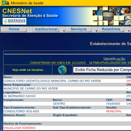
Estabelecimento de S
Identificação
CADASTRADO NO CNES EM: 11/1/2023
ULTIMA ATUALIZAÇÃO EM: 2/
Veja onde se localiza:
Nome:
CN
CONSULTORIO ODONTOLOGICO MUNICIPAL CARMO DO RIO VERDE
29
Nome Empresarial:
CP
MUNICIPIO DE CARMO DO RIO VERDE
--
Logradouro:
Nú
AV BERNARDO SAYAO
25
Complemento:
Bairro:
CEP:
Mun
CENTRO
76340000
CA
Tipo Estabelecimento:
Sub Tipo Estabelecimento:
Gestão:
CONSULTORIO ISOLADO
MUNICIPAL
Número Alvará:
Órgão Expedidor:
Dat
Horário de Funcionamento:
VISUALIZAR HORÁRIO