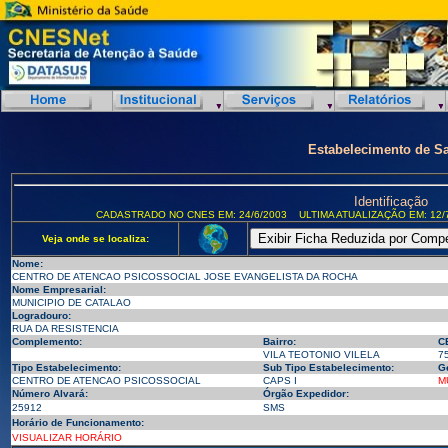
Estabelecimento de S
Identificação
CADASTRADO NO CNES EM: 24/6/2003
ULTIMA ATUALIZAÇÃO EM: 12/
Veja onde se localiza:
Nome:
CENTRO DE ATENCAO PSICOSSOCIAL JOSE EVANGELISTA DA ROCHA
Nome Empresarial:
MUNICIPIO DE CATALAO
Logradouro:
RUA DA RESISTENCIA
Complemento:
Bairro:
C
VILA TEOTONIO VILELA
7
Tipo Estabelecimento:
Sub Tipo Estabelecimento:
G
CENTRO DE ATENCAO PSICOSSOCIAL
CAPS I
M
Número Alvará:
Órgão Expedidor:
25912
SMS
Horário de Funcionamento:
VISUALIZAR HORÁRIO