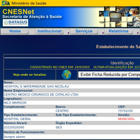
Estabelecimento de S
Identificação
CADASTRADO NO CNES EM: 24/6/2003
ULTIMA ATUALIZAÇÃO EM: 12/
Veja onde se localiza:
Nome:
HOSPITAL E MATERNIDADE SAO NICOLAU
Nome Empresarial:
CENTRO MEDICO CIRURGICO DE CATALAO LTDA
Logradouro:
NILO MARGON
Complemento:
Bairro:
CEP:
CENTRO
75701150
Tipo Estabelecimento:
Sub Tipo Estabelecimento:
Gestão:
HOSPITAL GERAL
MUNICIPAL
Número Alvará:
Órgão Expedidor:
20220528395
SES
Horário de Funcionamento:
Sempre aberto