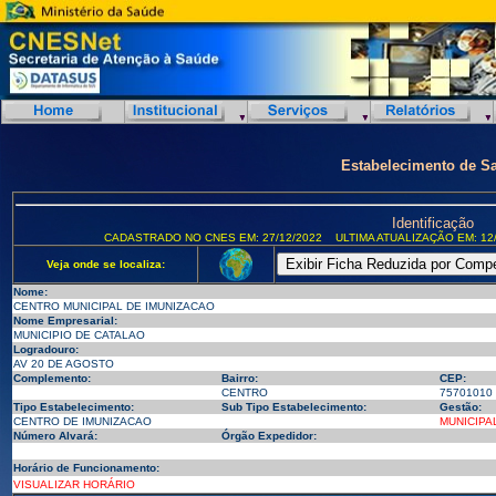
Estabelecimento de S
Identificação
CADASTRADO NO CNES EM: 27/12/2022
ULTIMA ATUALIZAÇÃO EM: 12/
Veja onde se localiza:
Nome:
CENTRO MUNICIPAL DE IMUNIZACAO
Nome Empresarial:
MUNICIPIO DE CATALAO
Logradouro:
AV 20 DE AGOSTO
Complemento:
Bairro:
CEP:
CENTRO
75701010
Tipo Estabelecimento:
Sub Tipo Estabelecimento:
Gestão:
CENTRO DE IMUNIZACAO
MUNICIPA
Número Alvará:
Órgão Expedidor:
Horário de Funcionamento:
VISUALIZAR HORÁRIO