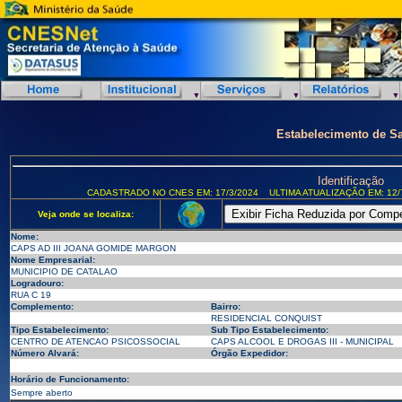
Estabelecimento de S
Identificação
CADASTRADO NO CNES EM: 17/3/2024
ULTIMA ATUALIZAÇÃO EM: 12/
Veja onde se localiza:
Nome:
CAPS AD III JOANA GOMIDE MARGON
Nome Empresarial:
MUNICIPIO DE CATALAO
Logradouro:
RUA C 19
Complemento:
Bairro:
RESIDENCIAL CONQUIST
Tipo Estabelecimento:
Sub Tipo Estabelecimento:
CENTRO DE ATENCAO PSICOSSOCIAL
CAPS ALCOOL E DROGAS III - MUNICIPAL
Número Alvará:
Órgão Expedidor:
Horário de Funcionamento:
Sempre aberto