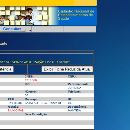
aúde
7/2026 DATA DE ATUALIZAÇÃO LOCAL: 11/6/2024
CNES:
CNPJ:
4516869
CPF:
Personalidade:
--
JURÍDICA
Número:
Telefone:
06
CEP:
Município:
UF:
75711836
CATALAO - IBGE - 520510
GO
Gestão:
Dependência:
MUNICIPAL
MANTIDA
Data Expedição: