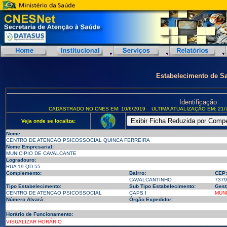
Estabelecimento de S
Identificação
CADASTRADO NO CNES EM: 10/6/2019
ULTIMA ATUALIZAÇÃO EM: 21/
Veja onde se localiza:
Nome:
CENTRO DE ATENCAO PSICOSSOCIAL QUINCA FERREIRA
Nome Empresarial:
MUNICIPIO DE CAVALCANTE
Logradouro:
RUA 19 QD 55
Complemento:
Bairro:
CEP:
CAVALCANTINHO
7379
Tipo Estabelecimento:
Sub Tipo Estabelecimento:
Gest
CENTRO DE ATENCAO PSICOSSOCIAL
CAPS I
MUNI
Número Alvará:
Órgão Expedidor:
Horário de Funcionamento:
VISUALIZAR HORÁRIO