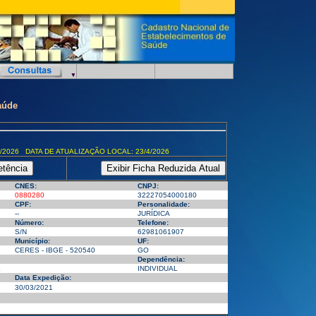
aúde
/2026 DATA DE ATUALIZAÇÃO LOCAL: 23/4/2026
CNES:
CNPJ:
0880280
32227054000180
CPF:
Personalidade:
--
JURÍDICA
Número:
Telefone:
S/N
62981061907
Município:
UF:
CERES - IBGE - 520540
GO
Dependência:
L
INDIVIDUAL
Data Expedição:
30/03/2021