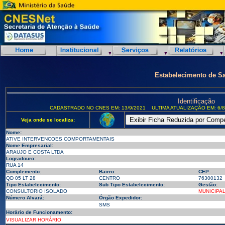
Estabelecimento de S
Identificação
CADASTRADO NO CNES EM: 13/9/2021
ULTIMA ATUALIZAÇÃO EM: 6/8
Veja onde se localiza:
Nome:
ATIVE INTERVENCOES COMPORTAMENTAIS
Nome Empresarial:
ARAUJO E COSTA LTDA
Logradouro:
RUA 14
Complemento:
Bairro:
CEP:
QD 05 LT 28
CENTRO
76300132
Tipo Estabelecimento:
Sub Tipo Estabelecimento:
Gestão:
CONSULTORIO ISOLADO
MUNICIPA
Número Alvará:
Órgão Expedidor:
SMS
Horário de Funcionamento:
VISUALIZAR HORÁRIO