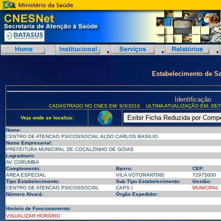
Estabelecimento de S
Identificação
CADASTRADO NO CNES EM: 9/3/2016
ULTIMA ATUALIZAÇÃO EM: 28/7
Veja onde se localiza:
Nome:
CENTRO DE ATENCAO PSICOSSOCIAL ALDO CARLOS BASILIO
Nome Empresarial:
PREFEITURA MUNICIPAL DE COCALZINHO DE GOIAS
Logradouro:
AV CORUMBA
Complemento:
Bairro:
CEP:
AREA ESPECIAL
VILA VOTORANTINS
72975000
Tipo Estabelecimento:
Sub Tipo Estabelecimento:
Gestão:
CENTRO DE ATENCAO PSICOSSOCIAL
CAPS I
MUNICIPAL
Número Alvará:
Órgão Expedidor:
Horário de Funcionamento:
VISUALIZAR HORÁRIO