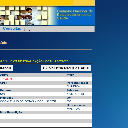
aúde
/2026 DATA DE ATUALIZAÇÃO LOCAL: 22/7/2026
CNES:
CNPJ:
7924429
CPF:
Personalidade:
--
JURÍDICA
Número:
Telefone:
S/N
6233391818
Município:
UF:
COCALZINHO DE GOIAS - IBGE - 520551
GO
Dependência:
MANTIDA
Data Expedição: