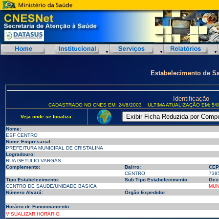
Estabelecimento de S
Identificação
CADASTRADO NO CNES EM: 24/6/2003
ULTIMA ATUALIZAÇÃO EM: 5/8
Veja onde se localiza:
Nome:
ESF CENTRO
Nome Empresarial:
PREFEITURA MUNICIPAL DE CRISTALINA
Logradouro:
RUA GETULIO VARGAS
Complemento:
Bairro:
CEP
CENTRO
738
Tipo Estabelecimento:
Sub Tipo Estabelecimento:
Ges
CENTRO DE SAUDE/UNIDADE BASICA
MUN
Número Alvará:
Órgão Expedidor:
Horário de Funcionamento:
VISUALIZAR HORÁRIO