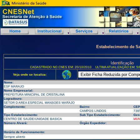
Estabelecimento de S
Identificação
CADASTRADO NO CNES EM: 20/10/2010
ULTIMA ATUALIZAÇÃO EM: 5/
Veja onde se localiza:
Nome:
ESF MARAJO
Nome Empresarial:
PREFEITURA MINICIPAL DE CRISTALINA
Logradouro:
SETOR D AREA ESPECIAL MANSOES MARAJO
Complemento:
Bairro:
CEP
CAMPOS LINDOS
738
Tipo Estabelecimento:
Sub Tipo Estabelecimento:
Ges
CENTRO DE SAUDE/UNIDADE BASICA
MUN
Número Alvará:
Órgão Expedidor:
Horário de Funcionamento:
Sempre aberto