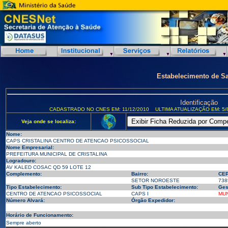
Estabelecimento de S
Identificação
CADASTRADO NO CNES EM: 11/12/2010
ULTIMA ATUALIZAÇÃO EM: 5/
Veja onde se localiza:
Nome:
CAPS CRISTALINA CENTRO DE ATENCAO PSICOSSOCIAL
Nome Empresarial:
PREFEITURA MUNICIPAL DE CRISTALINA
Logradouro:
AV KALED COSAC QD 59 LOTE 12
Complemento:
Bairro:
CEP
SETOR NOROESTE
738
Tipo Estabelecimento:
Sub Tipo Estabelecimento:
Ges
CENTRO DE ATENCAO PSICOSSOCIAL
CAPS I
MUN
Número Alvará:
Órgão Expedidor:
Horário de Funcionamento:
Sempre aberto