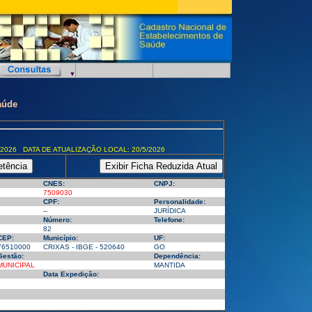
aúde
/2026 DATA DE ATUALIZAÇÃO LOCAL: 20/5/2026
CNES:
CNPJ:
7509030
CPF:
Personalidade:
--
JURÍDICA
Número:
Telefone:
82
CEP:
Município:
UF:
76510000
CRIXAS - IBGE - 520640
GO
Gestão:
Dependência:
MUNICIPAL
MANTIDA
Data Expedição: