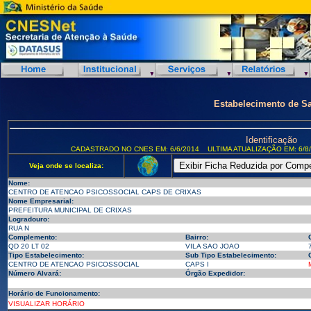
Estabelecimento de S
Identificação
CADASTRADO NO CNES EM: 6/6/2014
ULTIMA ATUALIZAÇÃO EM: 6/8
Veja onde se localiza:
Nome:
CENTRO DE ATENCAO PSICOSSOCIAL CAPS DE CRIXAS
Nome Empresarial:
PREFEITURA MUNICIPAL DE CRIXAS
Logradouro:
RUA N
Complemento:
Bairro:
QD 20 LT 02
VILA SAO JOAO
Tipo Estabelecimento:
Sub Tipo Estabelecimento:
CENTRO DE ATENCAO PSICOSSOCIAL
CAPS I
Número Alvará:
Órgão Expedidor:
Horário de Funcionamento:
VISUALIZAR HORÁRIO