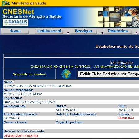
Estabelecimento de S
Identificação
CADASTRADO NO CNES EM: 31/8/2022
ULTIMA ATUALIZAÇÃO EM: 2/8
Veja onde se localiza:
Nome:
FARMACIA BASICA MUNICIPAL DE EDEALINA
Nome Empresarial:
MUNICIPIO DE EDEALINA
Logradouro:
RUA OLIMPIO SILVA ESQ C RUA 30
Complemento:
Bairro:
CEP:
ALTO PARAISO
75945000
Tipo Estabelecimento:
Sub Tipo Estabelecimento:
Gestão:
FARMACIA
MUNICIPAL
Número Alvará:
Órgão Expedidor:
Horário de Funcionamento:
VISUALIZAR HORÁRIO