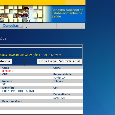
aúde
/2026 DATA DE ATUALIZAÇÃO LOCAL: 14/7/2025
CNES:
CNPJ:
3090396
CPF:
Personalidade:
--
JURÍDICA
Número:
Telefone:
311
Município:
UF:
EDEALINA - IBGE - 520735
GO
Dependência:
MANTIDA
Data Expedição: