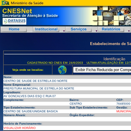
Estabelecimento de S
Identificação
CADASTRADO NO CNES EM: 24/6/2003
ULTIMA ATUALIZAÇÃO EM: 12/7
Veja onde se localiza:
Nome:
CENTRO DE SAUDE DE ESTRELA DO NORTE
Nome Empresarial:
PREFEITURA MUNICIPAL DE ESTRELA DO NORTE
Logradouro:
AV GONCALVES DIAS ESQ C RUA 07
Complemento:
Bairro:
CEP:
CENTRO
76485000
Tipo Estabelecimento:
Sub Tipo Estabelecimento:
Gestão:
CENTRO DE SAUDE/UNIDADE BASICA
MUNICIPA
Número Alvará:
Órgão Expedidor:
Horário de Funcionamento:
VISUALIZAR HORÁRIO