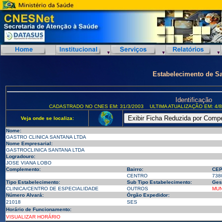
Estabelecimento de S
Identificação
CADASTRADO NO CNES EM: 31/3/2003
ULTIMA ATUALIZAÇÃO EM: 4/8
Veja onde se localiza:
Nome:
GASTRO CLINICA SANTANA LTDA
Nome Empresarial:
GASTROCLINICA SANTANA LTDA
Logradouro:
JOSE VIANA LOBO
Complemento:
Bairro:
CEP
CENTRO
738
Tipo Estabelecimento:
Sub Tipo Estabelecimento:
Ges
CLINICA/CENTRO DE ESPECIALIDADE
OUTROS
MUN
Número Alvará:
Órgão Expedidor:
21018
SES
Horário de Funcionamento:
VISUALIZAR HORÁRIO