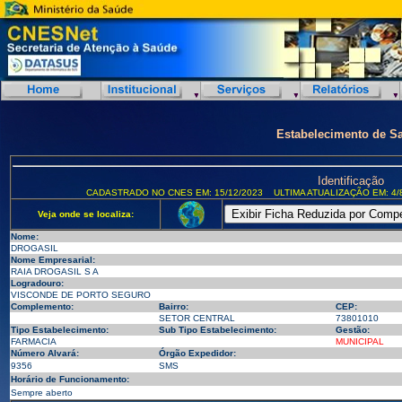
Estabelecimento de S
Identificação
CADASTRADO NO CNES EM: 15/12/2023
ULTIMA ATUALIZAÇÃO EM: 4/
Veja onde se localiza:
Nome:
DROGASIL
Nome Empresarial:
RAIA DROGASIL S A
Logradouro:
VISCONDE DE PORTO SEGURO
Complemento:
Bairro:
CEP:
SETOR CENTRAL
73801010
Tipo Estabelecimento:
Sub Tipo Estabelecimento:
Gestão:
FARMACIA
MUNICIPAL
Número Alvará:
Órgão Expedidor:
9356
SMS
Horário de Funcionamento:
Sempre aberto