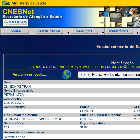
Estabelecimento de S
Identificação
CADASTRADO NO CNES EM: 12/11/2016
ULTIMA ATUALIZAÇÃO EM: 4/
Veja onde se localiza:
Nome:
CLINICA PSITRAN
Nome Empresarial:
PITRAN LTDA
Logradouro:
SANTA LUZIA
Complemento:
Bairro:
CEP
CENTRO
738
Tipo Estabelecimento:
Sub Tipo Estabelecimento:
Ges
CLINICA/CENTRO DE ESPECIALIDADE
OUTROS
MUN
Número Alvará:
Órgão Expedidor:
108
SMS
Horário de Funcionamento:
Sempre aberto