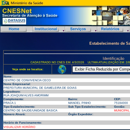
Estabelecimento de S
Identificação
CADASTRADO NO CNES EM: 4/3/2026
ULTIMA ATUALIZAÇÃO EM: 2/8
Veja onde se localiza:
Nome:
CENTRO DE CONVIVENCIA CECO
Nome Empresarial:
PREFEITURA MUNICIPAL DE GAMELEIRA DE GOIAS
Logradouro:
RUA JOAQUIM ALVES AMORIMM
Complemento:
Bairro:
CEP:
PRACA 1
MANOEL PINHO
75184000
Tipo Estabelecimento:
Sub Tipo Estabelecimento:
Gestão:
CENTRO DE SAUDE/UNIDADE BASICA
MUNICIPAL
Número Alvará:
Órgão Expedidor:
Horário de Funcionamento:
VISUALIZAR HORÁRIO